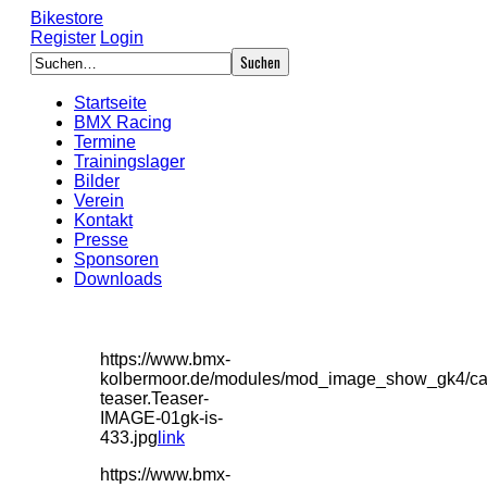
Bikestore
Register
Login
Startseite
BMX Racing
Termine
Trainingslager
Bilder
Verein
Kontakt
Presse
Sponsoren
Downloads
https://www.bmx-
kolbermoor.de/modules/mod_image_show_gk4/ca
teaser.Teaser-
IMAGE-01gk-is-
433.jpg
link
https://www.bmx-