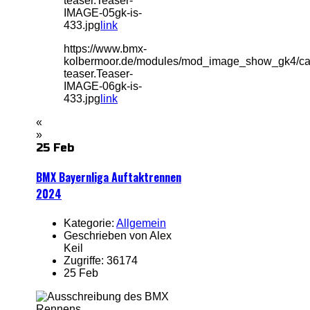
teaser.Teaser-
IMAGE-05gk-is-
433.jpg
link
https://www.bmx-
kolbermoor.de/modules/mod_image_show_gk4/ca
teaser.Teaser-
IMAGE-06gk-is-
433.jpg
link
«
»
25 Feb
BMX Bayernliga Auftaktrennen
2024
Kategorie:
Allgemein
Geschrieben von Alex
Keil
Zugriffe: 36174
25 Feb