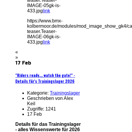
teaser.Teaser-
IMAGE-05gk-is-
433.jpg
link
https://www.bmx-
kolbermoor.de/modules/mod_image_show_gk4/ca
teaser.Teaser-
IMAGE-06gk-is-
433.jpg
link
«
»
17 Feb
"Riders ready... watch the gate!" -
Details für's Trainingslager 2026
Kategorie:
Trainingslager
Geschrieben von Alex
Keil
Zugriffe: 1241
17 Feb
Details für das Trainingslager
- alles Wissenswerte für 2026