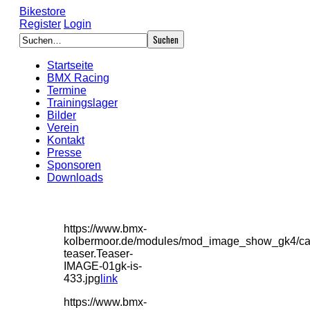
Bikestore
Register
Login
Startseite
BMX Racing
Termine
Trainingslager
Bilder
Verein
Kontakt
Presse
Sponsoren
Downloads
https://www.bmx-
kolbermoor.de/modules/mod_image_show_gk4/ca
teaser.Teaser-
IMAGE-01gk-is-
433.jpg
link
https://www.bmx-